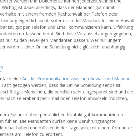
rtet werden und Dokumente können jederzeit schnell und
 Wichtig ist dabei allerdings, dass der Mandant gut damit
verhalte mit einem fremden Rechtanwalt per Telefon oder
 Scheidung eigentlich nicht, sofern sich der Mandant für einen Anwalt
hbar ist, gut per Telefon und Email kommunizieren kann. Erfahrung
Mandanten umfassend berät. Sind diese Voraussetzungen gegeben,
muss nur zu den jeweiligen Mandanten passen. Wer nur ungern
er wird mit einer Online Scheidung nicht glücklich, unabhängig
t?
infach eine
Art der Kommunikation zwischen Anwalt und Mandant
,
s Fazit gezogen werden, dass die Online Scheidung seriös ist.
beschäftigte Menschen, die beruflich sehr eingespannt sind und die
er nach Feierabend per Email oder Telefon abwickeln möchten,
t dem Sie auch ohne persönlichen Kontakt gut kommunizieren
en fühlen. Die Mandanten dürfen keine Berührungsängste
ideochat haben und müssen in der Lage sein, mit einem Computer
rhalte am Telefon zu erörtern.