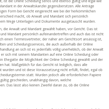
 ist die Online Scheidung seriös und ebenso gültig und legal wie
Mandant in der Anwaltskanzlei gegenübersitzen. Alle Anträge
tigen Form bei Gericht eingereicht wie bei der herkömmlichen
nterschied macht, ob Anwalt und Mandant sich persönlich
lchem Wege Unterlagen und Dokumente ausgetauscht wurden.
, die Anwalt und Mandant gewählt haben, vor Gericht. Das ist
lt und Mandant persönlich aufeinandertreffen und auch das ist nicht
ch einen Terminsvertreter, der näher am Gerichtsort ansässig ist,
lten und Scheidungsservices, die auch außerhalb der Online
ndlung an sich ist es jedenfalls völlig unerheblich, ob der Anwalt
ob er sich mit seinem Mandanten auf eine Online Scheidung oder
in Ehegatte die Möglichkeit der Online Scheidung gewählt und der
hat. Maßgeblich für das Gericht ist lediglich, dass alle
t wurden und ist diese Voraussetzung nicht erfüllt, findet, egal ob
heidungstermin statt. Wurden jedoch alle erforderlichen Papiere
tsgültig geschieden, unabhängig davon, welche
 Das lässt also keinen Zweifel daran zu, ob die Online