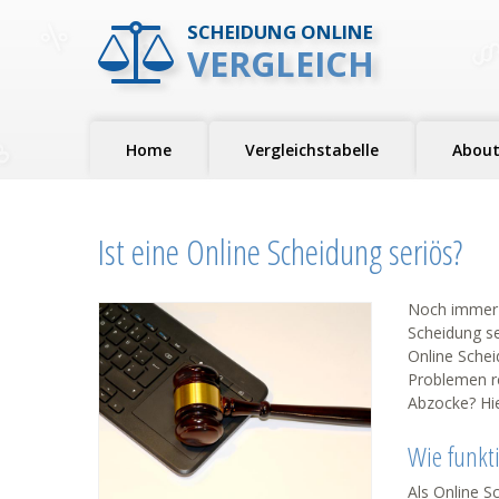
SCHEIDUNG ONLINE
VERGLEICH
Home
Vergleichstabelle
About
Ist eine Online Scheidung seriös?
Noch immer g
Scheidung ser
Online Schei
Problemen re
Abzocke? Hie
Wie funkt
Als Online S