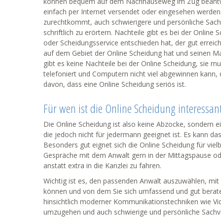
können bequem auf dem Nachhauseweg im Zug beantwo
einfach per Internet versendet oder eingesehen werden.
zurechtkommt, auch schwierigere und persönliche Sach
schriftlich zu erörtern. Nachteile gibt es bei der Online
oder Scheidungsservice entschieden hat, der gut erreic
auf dem Gebiet der Online Scheidung hat und seinen 
gibt es keine Nachteile bei der Online Scheidung, sie 
telefoniert und Computern nicht viel abgewinnen kann, d
davon, dass eine Online Scheidung seriös ist.
Für wen ist die Online Scheidung interessan
Die Online Scheidung ist also keine Abzocke, sondern e
die jedoch nicht für jedermann geeignet ist. Es kann da
Besonders gut eignet sich die Online Scheidung für viel
Gespräche mit dem Anwalt gern in der Mittagspause od
anstatt extra in die Kanzlei zu fahren.
Wichtig ist es, den passenden Anwalt auszuwählen, mi
können und von dem Sie sich umfassend und gut berat
hinsichtlich moderner Kommunikationstechniken wie V
umzugehen und auch schwierige und persönliche Sachve