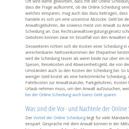
Oft wird damit geworben, dass mit der Online Scheidung 
dass die Frage aufkommt, ob die Online Scheidung seriös
welches einsparen, mag auch das dazu beitragen, dass
handele es sich um eine unseriöse Abzocke. Geld bei de
Anwaltsgebühren, die sowieso meist von Anwalt zu Anwalt
Scheidung an. Das Rechtsanwaltsvergütungsgesetz schr
Gebühren können zwar im Einzelfall von den Anwälten e
Desweiteren richten sich die Kosten einer Scheidung in
anrechenbaren Nettoeinkommen der Ehepartner bestimmt
wird die Scheidung teurer als wenn beide nur über ein n
Spesen, Reisekosten und Abwesenheitsgeld, die von den
Umständen auch zu den Kosten der Scheidung bei. So lä
weniger Geld kostet als eine herkömmliche Scheidung, doc
Fahrtkosten zur Anwaltskanzlei, Parkgebühren, Kosten 
Urlaub nehmen muss, um den Anwalt aufzusuchen, weil e
bei der Online Scheidung auch bares Geld sparen
.
Was sind die Vor- und Nachteile der Online
Der
Vorteil der Online Scheidung
liegt für viele Mandant
einspart. Gespräche mit dem Anwalt können in der Mitt